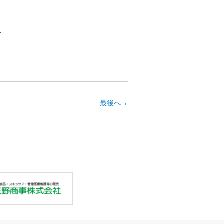
。
最後へ→