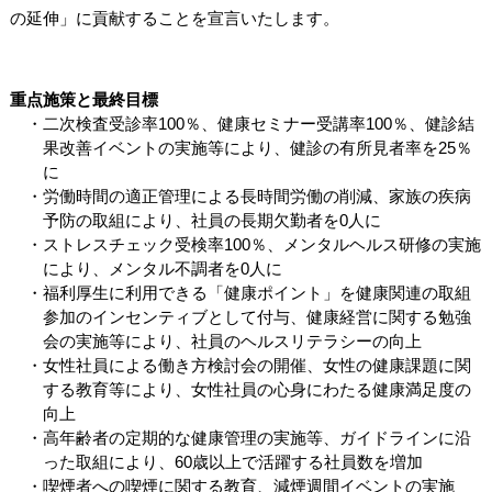
の延伸」に貢献することを宣言いたします。
重点施策と最終目標
二次検査受診率100％、健康セミナー受講率100％、健診結
果改善イベントの実施等により、健診の有所見者率を25％
に
労働時間の適正管理による長時間労働の削減、家族の疾病
予防の取組により、社員の長期欠勤者を0人に
ストレスチェック受検率100％、メンタルヘルス研修の実施
により、メンタル不調者を0人に
福利厚生に利用できる「健康ポイント」を健康関連の取組
参加のインセンティブとして付与、健康経営に関する勉強
会の実施等により、社員のヘルスリテラシーの向上
女性社員による働き方検討会の開催、女性の健康課題に関
する教育等により、女性社員の心身にわたる健康満足度の
向上
高年齢者の定期的な健康管理の実施等、ガイドラインに沿
った取組により、60歳以上で活躍する社員数を増加
喫煙者への喫煙に関する教育、減煙週間イベントの実施